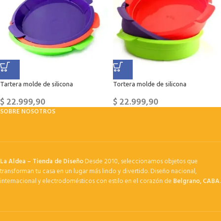
Tartera molde de silicona
Tortera molde de silicona
$
22.999,90
$
22.999,90
SOBRE NOSOTROS
La Aldea – Tienda de Diseño
Desde 2010, seleccionamos objetos que
transforman tu casa en un lugar más lindo y divertido. Diseño nacional,
internacional y electrodomésticos con estilo en el corazón de
Belgrano, CABA
.