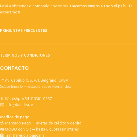
Pasá a visitarnos o compralo hoy online.
Hacemos envíos a todo el país.
¡Te
esperamos!
PREGUNTAS FRECUENTES
TERMINOS Y CONDICIONES
CONTACTO
📍 Av. Cabildo 1565/61, Belgrano, CABA
Subte línea D — estación José Hernández
📱 WhatsApp:
54 11 3381-0557
✉️
info@laaldea.ar
Medios de pago
💳 Mercado Pago · Tarjetas de crédito y débito
📲 MODO con QR — hasta 6 cuotas sin interés
🏦 Transferencia bancaria