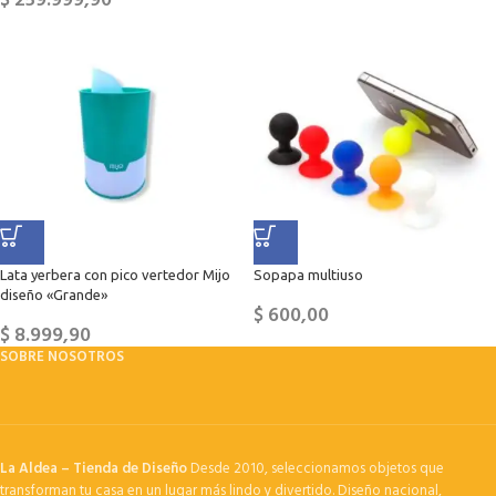
$
259.999,90
Lata yerbera con pico vertedor Mijo
Sopapa multiuso
diseño «Grande»
$
600,00
$
8.999,90
SOBRE NOSOTROS
La Aldea – Tienda de Diseño
Desde 2010, seleccionamos objetos que
transforman tu casa en un lugar más lindo y divertido. Diseño nacional,