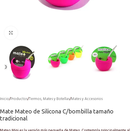
Click to enlarge
Inicio
/
Productos
/
Termos, Mates y Botellas
/
Mates y Accesorios
Mate Mateo de Silicona C/bombilla tamaño
tradicional
Mateo Mini es la versión más pequeña de Mateo. Contempla principalmente al