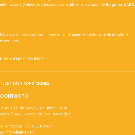
internacional y electrodomésticos con estilo en el corazón de
Belgrano, CABA
.
Pasá a visitarnos o compralo hoy online.
Hacemos envíos a todo el país.
¡Te
esperamos!
PREGUNTAS FRECUENTES
TERMINOS Y CONDICIONES
CONTACTO
📍 Av. Cabildo 1565/61, Belgrano, CABA
Subte línea D — estación José Hernández
📱 WhatsApp:
54 11 3381-0557
✉️
info@laaldea.ar