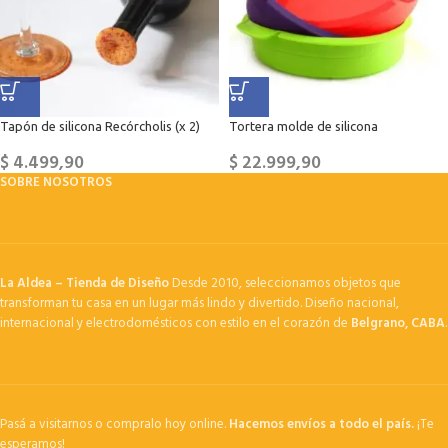
Tapón de silicona Recórcholis (x 2)
Tortera molde de silicona
$
4.499,90
$
22.999,90
SOBRE NOSOTROS
La Aldea – Tienda de Diseño
Desde 2010, seleccionamos objetos que
transforman tu casa en un lugar más lindo y divertido. Diseño nacional,
internacional y electrodomésticos con estilo en el corazón de
Belgrano, CABA
.
Pasá a visitarnos o compralo hoy online.
Hacemos envíos a todo el país.
¡Te
esperamos!