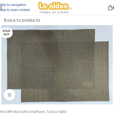
Skip to navigation
Skip to main content
SOLD
OUT
Click to enlarge
Inicio
/
Productos
/
Cocina
/
Vasos, Tazas y Vajilla