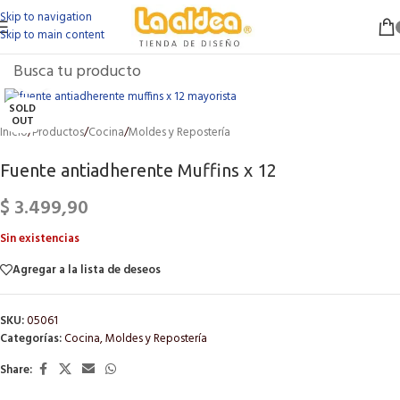
Skip to navigation
Skip to main content
Click to enlarge
SOLD
OUT
Inicio
/
Productos
/
Cocina
/
Moldes y Repostería
Fuente antiadherente Muffins x 12
$
3.499,90
Sin existencias
Agregar a la lista de deseos
SKU:
05061
Categorías:
Cocina
,
Moldes y Repostería
Share: