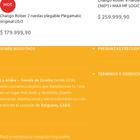
Chango Rolser 4 ruedas
HOT
(360º) I-MAX MF LOGI
$
259.999,90
Chango Rolser 2 ruedas plegable Plegamatic
original LISO
$
179.999,90
SOBRE NOSOTROS
PREGUNTAS FRECUEN
TERMINOS Y CONDICI
La Aldea – Tienda de Diseño
Desde 2010,
seleccionamos objetos que transforman tu casa
en un lugar más lindo y divertido. Diseño
nacional, internacional y electrodomésticos con
estilo en el corazón de
Belgrano, CABA
.
Pasá a visitarnos o compralo hoy online.