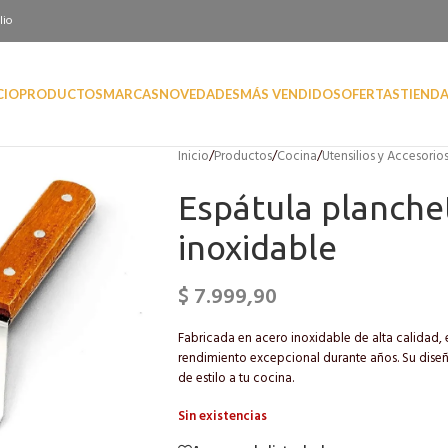
lio
CIO
PRODUCTOS
MARCAS
NOVEDADES
MÁS VENDIDOS
OFERTAS
TIEND
Inicio
/
Productos
/
Cocina
/
Utensilios y Accesorio
Espátula planche
inoxidable
$
7.999,90
Fabricada en acero inoxidable de alta calidad, 
rendimiento excepcional durante años. Su diseñ
de estilo a tu cocina.
Sin existencias