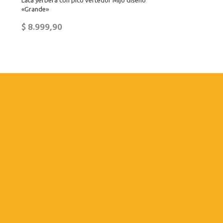
Lata yerbera con pico vertedor Mijo diseño
«Grande»
$
8.999,90