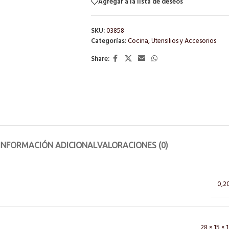
Agregar a la lista de deseos
SKU:
03858
Categorías:
Cocina
,
Utensilios y Accesorios
Share:
INFORMACIÓN ADICIONAL
VALORACIONES (0)
0,2
28 × 15 × 