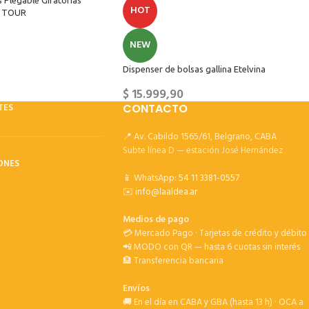
 Plegable Giratorias
HOT
C TOUR
NEW
Dispenser de bolsas gallina Etelvina
$
15.999,90
TES
CONTACTO
📍 Av. Cabildo 1565/61, Belgrano, CABA
Subte línea D — estación José Hernández
ONES
📱 WhatsApp:
54 11 3381-0557
✉️
info@laaldea.ar
Medios de pago
💳 Mercado Pago · Tarjetas de crédito y débito
📲 MODO con QR — hasta 6 cuotas sin interés
🏦 Transferencia bancaria
Envíos
🚚 En el día en CABA y GBA (hasta 13 h) · OCA a