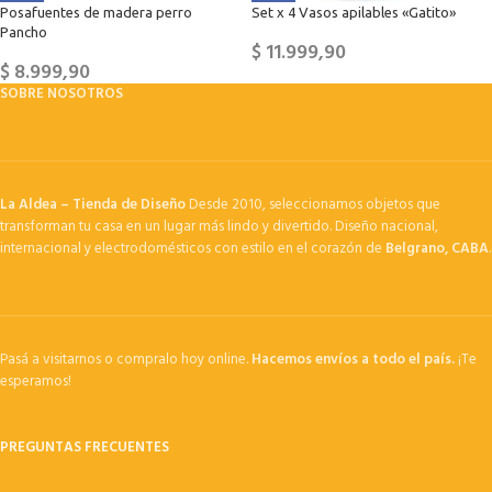
Posafuentes de madera perro
Set x 4 Vasos apilables «Gatito»
Pancho
$
11.999,90
$
8.999,90
SOBRE NOSOTROS
La Aldea – Tienda de Diseño
Desde 2010, seleccionamos objetos que
transforman tu casa en un lugar más lindo y divertido. Diseño nacional,
internacional y electrodomésticos con estilo en el corazón de
Belgrano, CABA
.
Pasá a visitarnos o compralo hoy online.
Hacemos envíos a todo el país.
¡Te
esperamos!
PREGUNTAS FRECUENTES