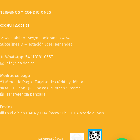
TERMINOS Y CONDICIONES
CONTACTO
📍 Av. Cabildo 1565/61, Belgrano, CABA
Subte línea D — estación José Hernández
📱 WhatsApp:
54 11 3381-0557
✉️
info@laaldea.ar
Medios de pago
💳 Mercado Pago · Tarjetas de crédito y débito
📲 MODO con QR — hasta 6 cuotas sin interés
🏦 Transferencia bancaria
Envíos
🚚 En el día en CABA y GBA (hasta 13 h) · OCA a todo el país
La Aldea
2026