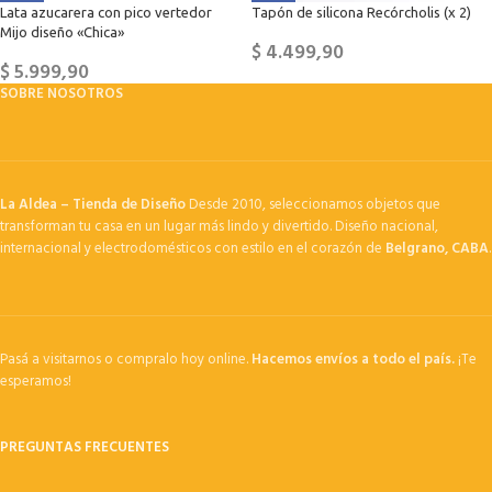
Lata azucarera con pico vertedor
Tapón de silicona Recórcholis (x 2)
Mijo diseño «Chica»
$
4.499,90
$
5.999,90
SOBRE NOSOTROS
La Aldea – Tienda de Diseño
Desde 2010, seleccionamos objetos que
transforman tu casa en un lugar más lindo y divertido. Diseño nacional,
internacional y electrodomésticos con estilo en el corazón de
Belgrano, CABA
.
Pasá a visitarnos o compralo hoy online.
Hacemos envíos a todo el país.
¡Te
esperamos!
PREGUNTAS FRECUENTES