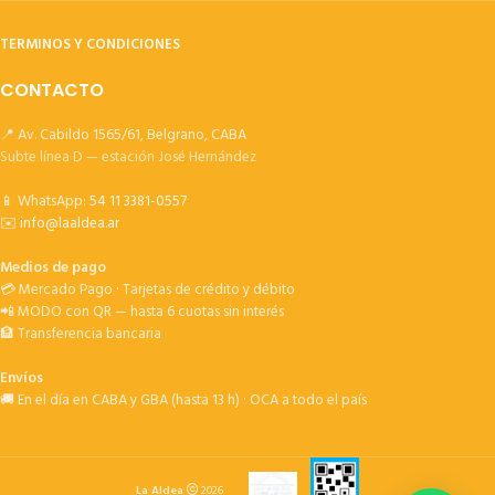
TERMINOS Y CONDICIONES
CONTACTO
📍 Av. Cabildo 1565/61, Belgrano, CABA
Subte línea D — estación José Hernández
📱 WhatsApp:
54 11 3381-0557
✉️
info@laaldea.ar
Medios de pago
💳 Mercado Pago · Tarjetas de crédito y débito
📲 MODO con QR — hasta 6 cuotas sin interés
🏦 Transferencia bancaria
Envíos
🚚 En el día en CABA y GBA (hasta 13 h) · OCA a todo el país
La Aldea
2026