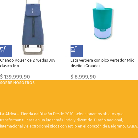
Chango Rolser de 2 ruedas Joy
Lata yerbera con pico vertedor Mijo
clásico liso
diseño «Grande»
$
139.999,90
$
8.999,90
SOBRE NOSOTROS
La Aldea – Tienda de Diseño
Desde 2010, seleccionamos objetos que
transforman tu casa en un lugar más lindo y divertido. Diseño nacional,
internacional y electrodomésticos con estilo en el corazón de
Belgrano, CABA
.