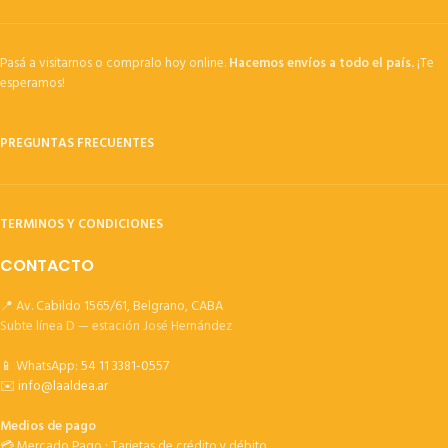
Pasá a visitarnos o compralo hoy online.
Hacemos envíos a todo el país.
¡Te
esperamos!
PREGUNTAS FRECUENTES
TERMINOS Y CONDICIONES
CONTACTO
📍 Av. Cabildo 1565/61, Belgrano, CABA
Subte línea D — estación José Hernández
📱 WhatsApp:
54 11 3381-0557
✉️
info@laaldea.ar
Medios de pago
💳 Mercado Pago · Tarjetas de crédito y débito