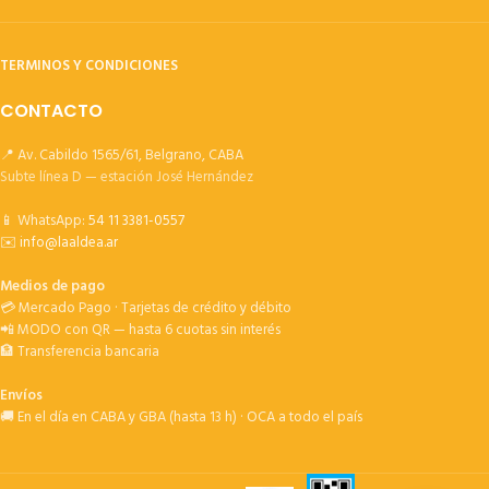
TERMINOS Y CONDICIONES
CONTACTO
📍 Av. Cabildo 1565/61, Belgrano, CABA
Subte línea D — estación José Hernández
📱 WhatsApp:
54 11 3381-0557
✉️
info@laaldea.ar
Medios de pago
💳 Mercado Pago · Tarjetas de crédito y débito
📲 MODO con QR — hasta 6 cuotas sin interés
🏦 Transferencia bancaria
Envíos
🚚 En el día en CABA y GBA (hasta 13 h) · OCA a todo el país