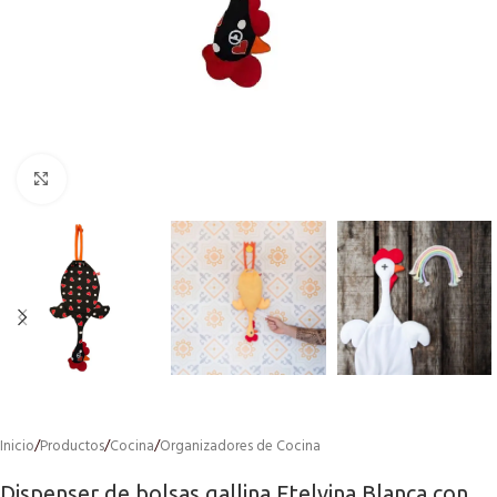
Click to enlarge
Inicio
/
Productos
/
Cocina
/
Organizadores de Cocina
Dispenser de bolsas gallina Etelvina Blanca con