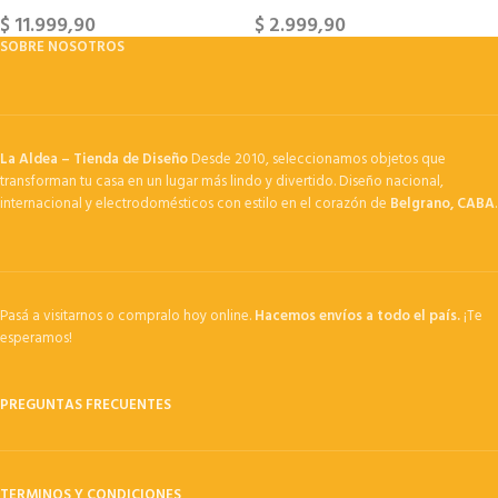
$
11.999,90
$
2.999,90
SOBRE NOSOTROS
La Aldea – Tienda de Diseño
Desde 2010, seleccionamos objetos que
transforman tu casa en un lugar más lindo y divertido. Diseño nacional,
internacional y electrodomésticos con estilo en el corazón de
Belgrano, CABA
.
Pasá a visitarnos o compralo hoy online.
Hacemos envíos a todo el país.
¡Te
esperamos!
PREGUNTAS FRECUENTES
TERMINOS Y CONDICIONES