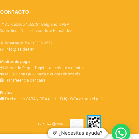
CONTACTO
📍 Av. Cabildo 1565/61, Belgrano, CABA
Subte línea D — estación José Hernández
📱 WhatsApp:
54 11 3381-0557
✉️
info@laaldea.ar
Medios de pago
💳 Mercado Pago · Tarjetas de crédito y débito
📲 MODO con QR — hasta 6 cuotas sin interés
🏦 Transferencia bancaria
Envíos
🚚 En el día en CABA y GBA (hasta 13 h) · OCA a todo el país
La Aldea
2026
💬 ¿Necesitas ayuda?