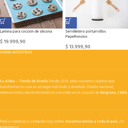
Lamina para cocción de silicona
Servilletero portarrollos
PepeRoncino
$
19.999,90
$
13.999,90
SOBRE NOSOTROS
La Aldea – Tienda de Diseño
Desde 2010, seleccionamos objetos que
transforman tu casa en un lugar más lindo y divertido. Diseño nacional,
internacional y electrodomésticos con estilo en el corazón de
Belgrano, CABA
.
Pasá a visitarnos o compralo hoy online.
Hacemos envíos a todo el país.
¡Te
esperamos!