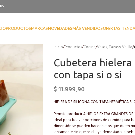
lio
CIO
PRODUCTOS
MARCAS
NOVEDADES
MÁS VENDIDOS
OFERTAS
TIEND
Inicio
/
Productos
/
Cocina
/
Vasos, Tazas y Vajilla
/
Cubetera hielera 
con tapa si o si
$
11.999,90
HIELERA DE SILICONA CON TAPA HERMÉTICA SI O
Permite producir 4 HIELOS EXTRA GRANDES DE 
Ideal para freezar porciones de comida para beb
dimensión se pueden hacer hielos que duren m
lentamente sin que se diluya demasiado la bebi