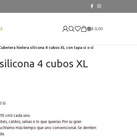
$
0,00
AS
Cubetera hielera silicona 4 cubos XL con tapa si o si
silicona 4 cubos XL
 SI
115 cm3 cada uno.
és, caldos, salsas o lo que quieras. Por su gran
uchísimo más tiempo que uno convencional. Se derriten
da.