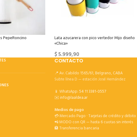
los PepeRoncino
Lata azucarera con pico vertedor Mijo diseño
«Chica»
$
5.999,90
TES
CONTACTO
📍 Av. Cabildo 1565/61, Belgrano, CABA
Subte línea D — estación José Hernández
ONES
📱 WhatsApp:
54 11 3381-0557
✉️
info@laaldea.ar
Medios de pago
💳 Mercado Pago · Tarjetas de crédito y débito
📲 MODO con QR — hasta 6 cuotas sin interés
🏦 Transferencia bancaria