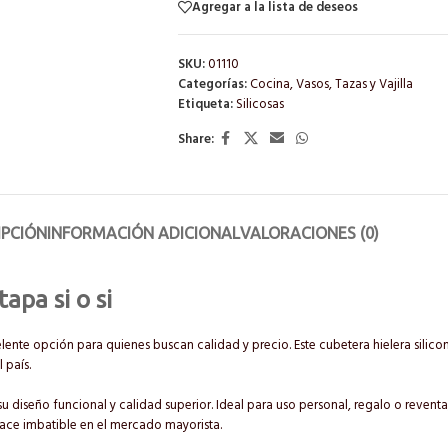
Agregar a la lista de deseos
SKU:
01110
Categorías:
Cocina
,
Vasos, Tazas y Vajilla
Etiqueta:
Silicosas
Share:
IPCIÓN
INFORMACIÓN ADICIONAL
VALORACIONES (0)
apa si o si
lente opción para quienes buscan calidad y precio. Este cubetera hielera silicon
 país.
su diseño funcional y calidad superior. Ideal para uso personal, regalo o reventa,
hace imbatible en el mercado mayorista.