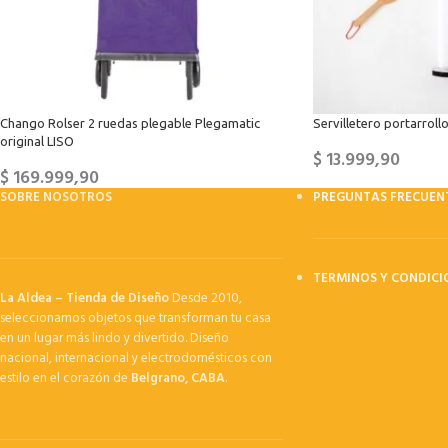
Chango Rolser 2 ruedas plegable Plegamatic
Servilletero portarrol
original LISO
$
13.999,90
$
169.999,90
SOBRE NOSOTROS
PREGUNTAS FRECUEN
TERMINOS Y CONDICI
La Aldea – Tienda de Diseño
Desde 2010,
seleccionamos objetos que transforman tu casa
en un lugar más lindo y divertido. Diseño
nacional, internacional y electrodomésticos con
estilo en el corazón de
Belgrano, CABA
.