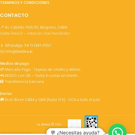
TERMINOS Y CONDICIONES
CONTACTO
📍 Av. Cabildo 1565/61, Belgrano, CABA
Subte línea D — estación José Hernández
📱 WhatsApp:
54 11 3381-0557
✉️
info@laaldea.ar
Medios de pago
💳 Mercado Pago · Tarjetas de crédito y débito
📲 MODO con QR — hasta 6 cuotas sin interés
🏦 Transferencia bancaria
Envíos
🚚 En el día en CABA y GBA (hasta 13 h) · OCA a todo el país
La Aldea
2026
💬 ¿Necesitas ayuda?