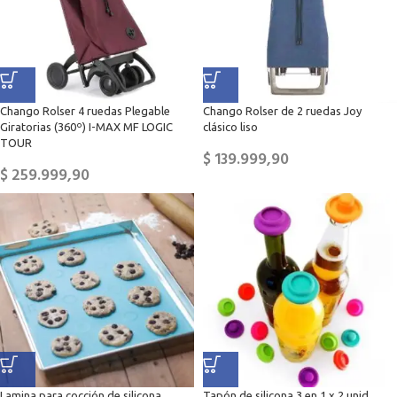
Chango Rolser 4 ruedas Plegable
Chango Rolser de 2 ruedas Joy
Giratorias (360º) I-MAX MF LOGIC
clásico liso
TOUR
$
139.999,90
$
259.999,90
Lamina para cocción de silicona
Tapón de silicona 3 en 1 x 2 unid.