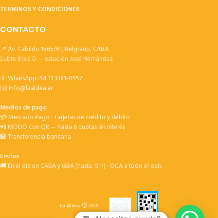
TERMINOS Y CONDICIONES
CONTACTO
📍 Av. Cabildo 1565/61, Belgrano, CABA
Subte línea D — estación José Hernández
📱 WhatsApp:
54 11 3381-0557
✉️
info@laaldea.ar
Medios de pago
💳 Mercado Pago · Tarjetas de crédito y débito
📲 MODO con QR — hasta 6 cuotas sin interés
🏦 Transferencia bancaria
Envíos
🚚 En el día en CABA y GBA (hasta 13 h) · OCA a todo el país
La Aldea
2026