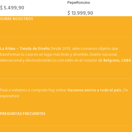
PepeRoncino
$
5.499,90
$
13.999,90
SOBRE NOSOTROS
La Aldea – Tienda de Diseño
Desde 2010, seleccionamos objetos que
transforman tu casa en un lugar más lindo y divertido. Diseño nacional,
internacional y electrodomésticos con estilo en el corazón de
Belgrano, CABA
.
Pasá a visitarnos o compralo hoy online.
Hacemos envíos a todo el país.
¡Te
esperamos!
PREGUNTAS FRECUENTES