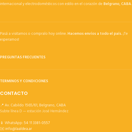
internacional y electrodomésticos con estilo en el corazón de
Belgrano, CABA
.
Pasá a visitarnos o compralo hoy online.
Hacemos envíos a todo el país.
¡Te
esperamos!
PREGUNTAS FRECUENTES
TERMINOS Y CONDICIONES
CONTACTO
📍 Av. Cabildo 1565/61, Belgrano, CABA
Subte línea D — estación José Hernández
📱 WhatsApp:
54 11 3381-0557
✉️
info@laaldea.ar