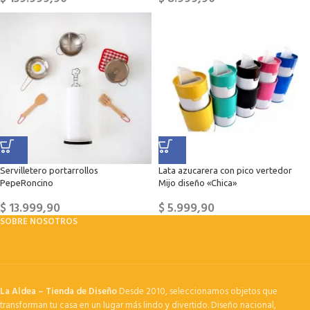
Servilletero portarrollos
Lata azucarera con pico vertedor
PepeRoncino
Mijo diseño «Chica»
$
13.999,90
$
5.999,90
SOBRE NOSOTROS
La Aldea – Tienda de Diseño
Desde 2010, seleccionamos objetos que
transforman tu casa en un lugar más lindo y divertido. Diseño nacional,