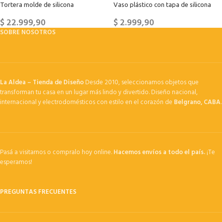
Tortera molde de silicona
Vaso plástico con tapa de silicona
$
22.999,90
$
2.999,90
SOBRE NOSOTROS
La Aldea – Tienda de Diseño
Desde 2010, seleccionamos objetos que
transforman tu casa en un lugar más lindo y divertido. Diseño nacional,
internacional y electrodomésticos con estilo en el corazón de
Belgrano, CABA
.
Pasá a visitarnos o compralo hoy online.
Hacemos envíos a todo el país.
¡Te
esperamos!
PREGUNTAS FRECUENTES