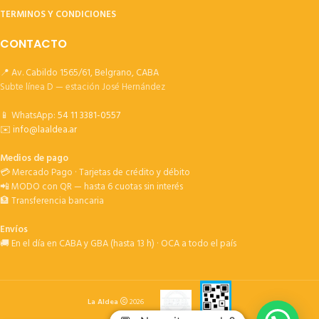
TERMINOS Y CONDICIONES
CONTACTO
📍 Av. Cabildo 1565/61, Belgrano, CABA
Subte línea D — estación José Hernández
📱 WhatsApp:
54 11 3381-0557
✉️
info@laaldea.ar
Medios de pago
💳 Mercado Pago · Tarjetas de crédito y débito
📲 MODO con QR — hasta 6 cuotas sin interés
🏦 Transferencia bancaria
Envíos
🚚 En el día en CABA y GBA (hasta 13 h) · OCA a todo el país
La Aldea
2026