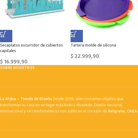
Secaplatos escurridor de cubiertos
Tartera molde de silicona
capitales
$
22.999,90
$
16.999,90
SOBRE NOSOTROS
La Aldea – Tienda de Diseño
Desde 2010, seleccionamos objetos que
transforman tu casa en un lugar más lindo y divertido. Diseño nacional,
internacional y electrodomésticos con estilo en el corazón de
Belgrano, CABA
.