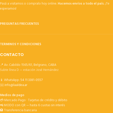
Pasá a visitarnos o compralo hoy online.
Hacemos envíos a todo el país.
¡Te
esperamos!
PREGUNTAS FRECUENTES
TERMINOS Y CONDICIONES
CONTACTO
📍 Av. Cabildo 1565/61, Belgrano, CABA
Subte línea D — estación José Hernández
📱 WhatsApp:
54 11 3381-0557
✉️
info@laaldea.ar
Medios de pago
💳 Mercado Pago · Tarjetas de crédito y débito
📲 MODO con QR — hasta 6 cuotas sin interés
🏦 Transferencia bancaria