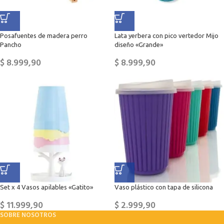
Posafuentes de madera perro
Lata yerbera con pico vertedor Mijo
Pancho
diseño «Grande»
$
8.999,90
$
8.999,90
Set x 4 Vasos apilables «Gatito»
Vaso plástico con tapa de silicona
$
11.999,90
$
2.999,90
SOBRE NOSOTROS