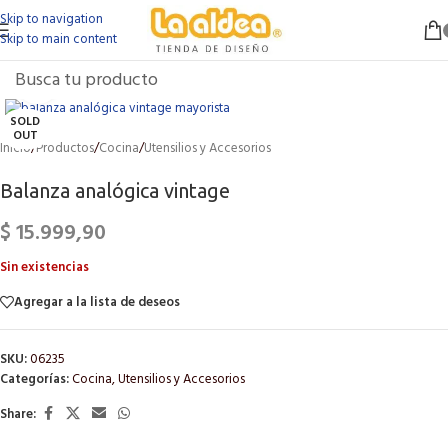
Skip to navigation
Skip to main content
Click to enlarge
SOLD
OUT
Inicio
/
Productos
/
Cocina
/
Utensilios y Accesorios
Balanza analógica vintage
$
15.999,90
Sin existencias
Agregar a la lista de deseos
SKU:
06235
Categorías:
Cocina
,
Utensilios y Accesorios
Share: