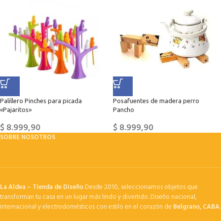
Palillero Pinches para picada
Posafuentes de madera perro
«Pajaritos»
Pancho
$
8.999,90
$
8.999,90
SOBRE NOSOTROS
La Aldea – Tienda de Diseño
Desde 2010, seleccionamos objetos que
transforman tu casa en un lugar más lindo y divertido. Diseño nacional,
internacional y electrodomésticos con estilo en el corazón de
Belgrano, CABA
.