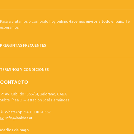
Pasá a visitarnos o compralo hoy online.
Hacemos envíos a todo el país.
¡Te
esperamos!
PREGUNTAS FRECUENTES
TERMINOS Y CONDICIONES
CONTACTO
📍 Av. Cabildo 1565/61, Belgrano, CABA
Subte línea D — estación José Hernández
📱 WhatsApp:
54 11 3381-0557
✉️
info@laaldea.ar
Medios de pago