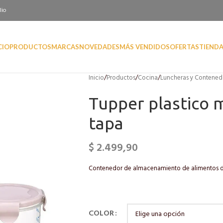
lio
CIO
PRODUCTOS
MARCAS
NOVEDADES
MÁS VENDIDOS
OFERTAS
TIEND
Inicio
/
Productos
/
Cocina
/
Luncheras y Contened
Tupper plastico 
tapa
$
2.499,90
Contenedor de almacenamiento de alimentos d
COLOR