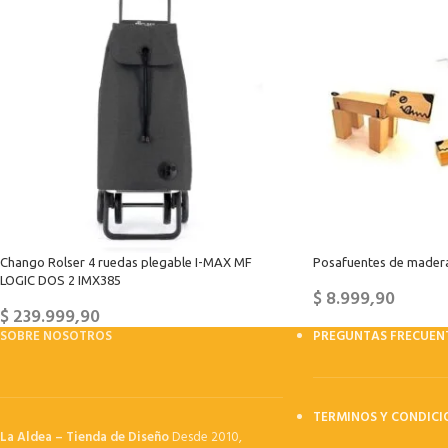
Chango Rolser 4 ruedas plegable I-MAX MF
Posafuentes de mader
LOGIC DOS 2 IMX385
$
8.999,90
$
239.999,90
SOBRE NOSOTROS
PREGUNTAS FRECUEN
TERMINOS Y CONDICI
La Aldea – Tienda de Diseño
Desde 2010,