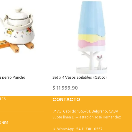
a perro Pancho
Set x 4 Vasos apilables «Gatito»
$
11.999,90
TES
CONTACTO
📍 Av. Cabildo 1565/61, Belgrano, CABA
Subte línea D — estación José Hernández
ONES
📱 WhatsApp:
54 11 3381-0557