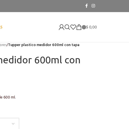
$
0,00
AS
ores
/
Tupper plastico medidor 600ml con tapa
medidor 600ml con
e 600 ml.