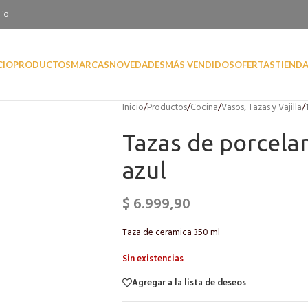
lio
CIO
PRODUCTOS
MARCAS
NOVEDADES
MÁS VENDIDOS
OFERTAS
TIEND
Inicio
/
Productos
/
Cocina
/
Vasos, Tazas y Vajilla
/
Tazas de porcela
azul
$
6.999,90
Taza de ceramica 350 ml
Sin existencias
Agregar a la lista de deseos