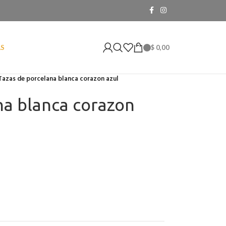
$
0,00
AS
Tazas de porcelana blanca corazon azul
na blanca corazon