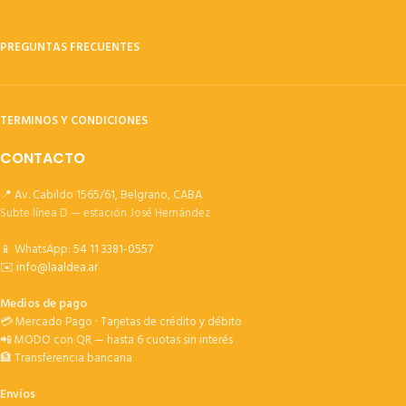
PREGUNTAS FRECUENTES
TERMINOS Y CONDICIONES
CONTACTO
📍 Av. Cabildo 1565/61, Belgrano, CABA
Subte línea D — estación José Hernández
📱 WhatsApp:
54 11 3381-0557
✉️
info@laaldea.ar
Medios de pago
💳 Mercado Pago · Tarjetas de crédito y débito
📲 MODO con QR — hasta 6 cuotas sin interés
🏦 Transferencia bancaria
Envíos