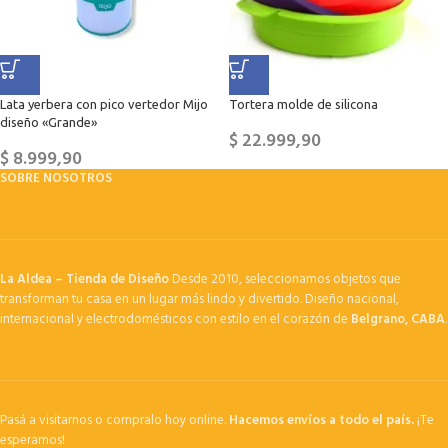
Lata yerbera con pico vertedor Mijo
Tortera molde de silicona
diseño «Grande»
$
22.999,90
$
8.999,90
SOBRE NOSOTROS
La Aldea – Tienda de Diseño
Desde 2010, seleccionamos objetos que
transforman tu casa en un lugar más lindo y divertido. Diseño nacional,
internacional y electrodomésticos con estilo en el corazón de
Belgrano, CABA
.
Pasá a visitarnos o compralo hoy online.
Hacemos envíos a todo el país.
¡Te
esperamos!