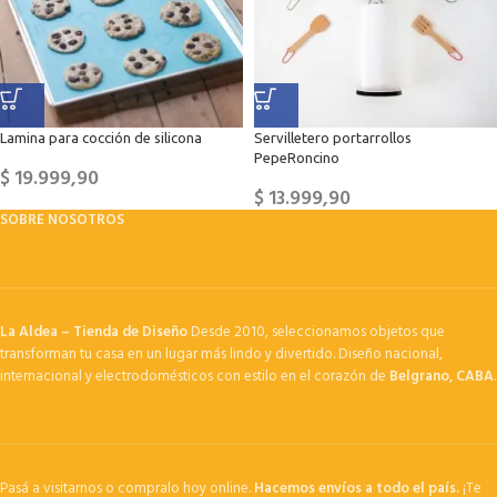
Lamina para cocción de silicona
Servilletero portarrollos
PepeRoncino
$
19.999,90
$
13.999,90
SOBRE NOSOTROS
La Aldea – Tienda de Diseño
Desde 2010, seleccionamos objetos que
transforman tu casa en un lugar más lindo y divertido. Diseño nacional,
internacional y electrodomésticos con estilo en el corazón de
Belgrano, CABA
.
Pasá a visitarnos o compralo hoy online.
Hacemos envíos a todo el país.
¡Te