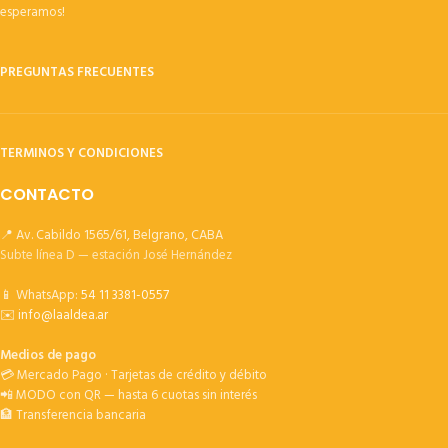
esperamos!
PREGUNTAS FRECUENTES
TERMINOS Y CONDICIONES
CONTACTO
📍 Av. Cabildo 1565/61, Belgrano, CABA
Subte línea D — estación José Hernández
📱 WhatsApp:
54 11 3381-0557
✉️
info@laaldea.ar
Medios de pago
💳 Mercado Pago · Tarjetas de crédito y débito
📲 MODO con QR — hasta 6 cuotas sin interés
🏦 Transferencia bancaria