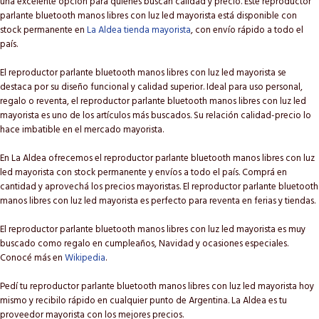
una excelente opción para quienes buscan calidad y precio. Este reproductor
parlante bluetooth manos libres con luz led mayorista está disponible con
stock permanente en
La Aldea tienda mayorista
, con envío rápido a todo el
país.
El reproductor parlante bluetooth manos libres con luz led mayorista se
destaca por su diseño funcional y calidad superior. Ideal para uso personal,
regalo o reventa, el reproductor parlante bluetooth manos libres con luz led
mayorista es uno de los artículos más buscados. Su relación calidad-precio lo
hace imbatible en el mercado mayorista.
En La Aldea ofrecemos el reproductor parlante bluetooth manos libres con luz
led mayorista con stock permanente y envíos a todo el país. Comprá en
cantidad y aprovechá los precios mayoristas. El reproductor parlante bluetooth
manos libres con luz led mayorista es perfecto para reventa en ferias y tiendas.
El reproductor parlante bluetooth manos libres con luz led mayorista es muy
buscado como regalo en cumpleaños, Navidad y ocasiones especiales.
Conocé más en
Wikipedia
.
Pedí tu reproductor parlante bluetooth manos libres con luz led mayorista hoy
mismo y recibilo rápido en cualquier punto de Argentina. La Aldea es tu
proveedor mayorista con los mejores precios.