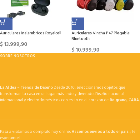
Auriculares inalambricos Royalcell
Auriculares Vincha P47 Plegable
Bluetooth
$
13.999,90
$
10.999,90
SOBRE NOSOTROS
La Aldea – Tienda de Diseño
Desde 2010, seleccionamos objetos que
transforman tu casa en un lugar más lindo y divertido. Diseño nacional,
internacional y electrodomésticos con estilo en el corazón de
Belgrano, CABA
.
Pasá a visitarnos o compralo hoy online.
Hacemos envíos a todo el país.
¡Te
esperamos!