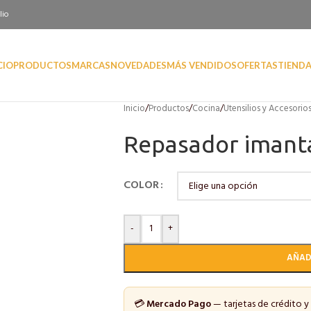
lio
CIO
PRODUCTOS
MARCAS
NOVEDADES
MÁS VENDIDOS
OFERTAS
TIEND
Inicio
/
Productos
/
Cocina
/
Utensilios y Accesorio
Repasador imant
COLOR
-
+
AÑAD
💳
Mercado Pago
— tarjetas de crédito y