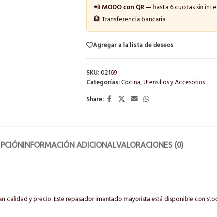
📲
MODO con QR
— hasta 6 cuotas sin inte
🏦 Transferencia bancaria
Agregar a la lista de deseos
SKU:
02169
Categorías:
Cocina
,
Utensilios y Accesorios
Share:
IPCIÓN
INFORMACIÓN ADICIONAL
VALORACIONES (0)
n calidad y precio. Este repasador imantado mayorista está disponible con s