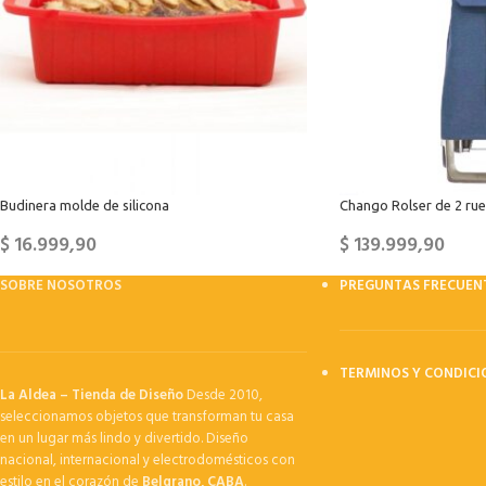
Budinera molde de silicona
Chango Rolser de 2 rued
$
16.999,90
$
139.999,90
SOBRE NOSOTROS
PREGUNTAS FRECUEN
TERMINOS Y CONDICI
La Aldea – Tienda de Diseño
Desde 2010,
seleccionamos objetos que transforman tu casa
en un lugar más lindo y divertido. Diseño
nacional, internacional y electrodomésticos con
estilo en el corazón de
Belgrano, CABA
.