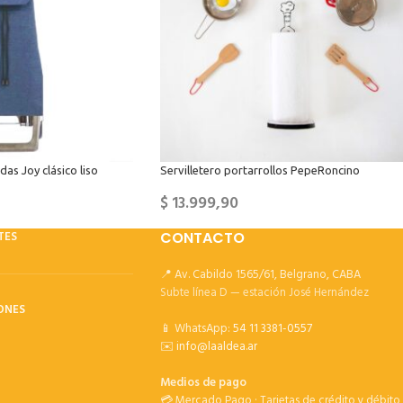
as Joy clásico liso
Servilletero portarrollos PepeRoncino
$
13.999,90
TES
CONTACTO
📍 Av. Cabildo 1565/61, Belgrano, CABA
Subte línea D — estación José Hernández
ONES
📱 WhatsApp:
54 11 3381-0557
✉️
info@laaldea.ar
Medios de pago
💳 Mercado Pago · Tarjetas de crédito y débito