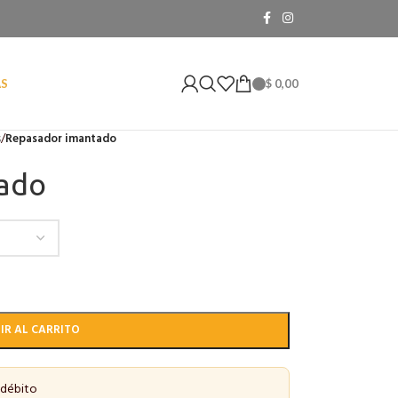
$
0,00
AS
s
/
Repasador imantado
ado
IR AL CARRITO
 débito