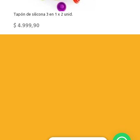
Tapón de silicona 3 en 1 x 2 unid.
$
4.999,90