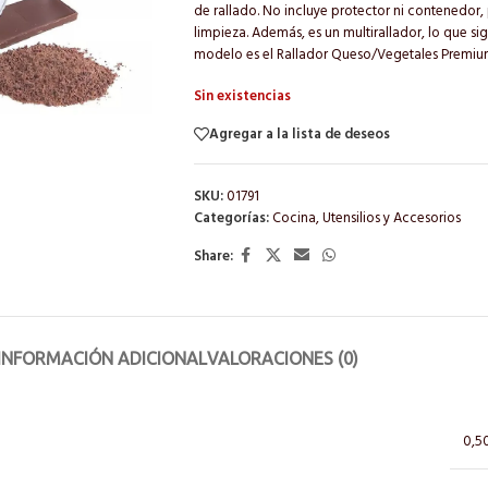
de rallado. No incluye protector ni contenedor, p
limpieza. Además, es un multirallador, lo que s
modelo es el Rallador Queso/Vegetales Premium, 
Sin existencias
Agregar a la lista de deseos
SKU:
01791
Categorías:
Cocina
,
Utensilios y Accesorios
Share:
INFORMACIÓN ADICIONAL
VALORACIONES (0)
0,5