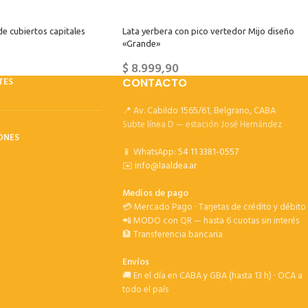
de cubiertos capitales
Lata yerbera con pico vertedor Mijo diseño
«Grande»
$
8.999,90
TES
CONTACTO
📍 Av. Cabildo 1565/61, Belgrano, CABA
Subte línea D — estación José Hernández
ONES
📱 WhatsApp:
54 11 3381-0557
✉️
info@laaldea.ar
Medios de pago
💳 Mercado Pago · Tarjetas de crédito y débito
📲 MODO con QR — hasta 6 cuotas sin interés
🏦 Transferencia bancaria
Envíos
🚚 En el día en CABA y GBA (hasta 13 h) · OCA a
todo el país