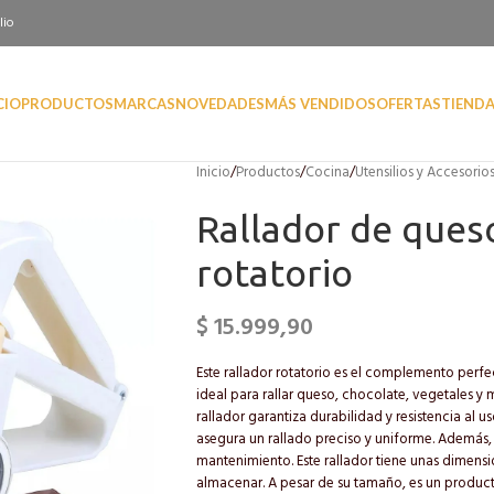
lio
CIO
PRODUCTOS
MARCAS
NOVEDADES
MÁS VENDIDOS
OFERTAS
TIEND
Inicio
/
Productos
/
Cocina
/
Utensilios y Accesorio
Rallador de ques
rotatorio
$
15.999,90
Este rallador rotatorio es el complemento perfe
ideal para rallar queso, chocolate, vegetales y 
rallador garantiza durabilidad y resistencia al u
asegura un rallado preciso y uniforme. Además, l
mantenimiento. Este rallador tiene unas dimensi
almacenar. A pesar de su tamaño, es un produc