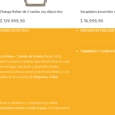
Chango Rolser de 2 ruedas Joy clásico liso
Secaplatos escurridor 
$
139.999,90
$
16.999,90
SOBRE NOSOTROS
PREGUNTAS FRECUEN
TERMINOS Y CONDICI
La Aldea – Tienda de Diseño
Desde 2010,
seleccionamos objetos que transforman tu casa
en un lugar más lindo y divertido. Diseño
nacional, internacional y electrodomésticos con
estilo en el corazón de
Belgrano, CABA
.
Pasá a visitarnos o compralo hoy online.
Hacemos envíos a todo el país.
¡Te esperamos!