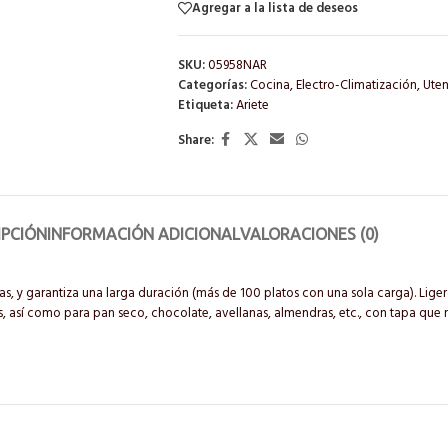
Agregar a la lista de deseos
SKU:
05958NAR
Categorías:
Cocina
,
Electro-Climatización
,
Uten
Etiqueta:
Ariete
Share:
IPCIÓN
INFORMACIÓN ADICIONAL
VALORACIONES (0)
las, y garantiza una larga duración (más de 100 platos con una sola carga). Liger
 así como para pan seco, chocolate, avellanas, almendras, etc., con tapa que m