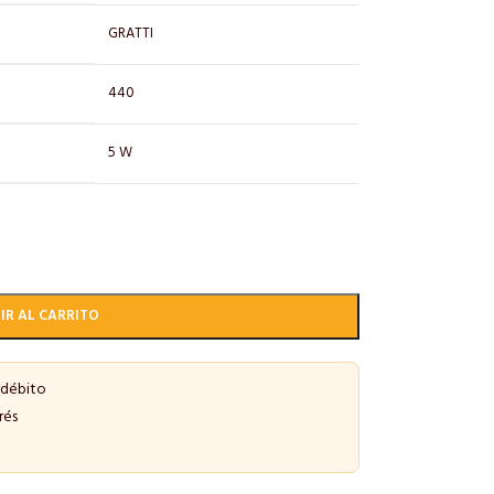
GRATTI
440
5 W
IR AL CARRITO
 débito
rés