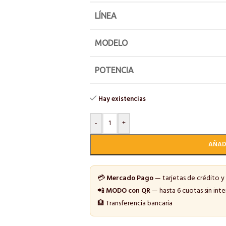
LÍNEA
MODELO
POTENCIA
Hay existencias
-
+
AÑAD
💳
Mercado Pago
— tarjetas de crédito y
📲
MODO con QR
— hasta 6 cuotas sin inte
🏦 Transferencia bancaria