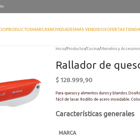
lio
CIO
PRODUCTOS
MARCAS
NOVEDADES
MÁS VENDIDOS
OFERTAS
TIEND
Inicio
/
Productos
/
Cocina
/
Utensilios y Accesorio
Rallador de ques
$
128.999,90
Para quesos y alimentos duros y blandos. Dosifi
fácil de lavar. Rodillo de acero inoxidable. Colo
Características generales
MARCA