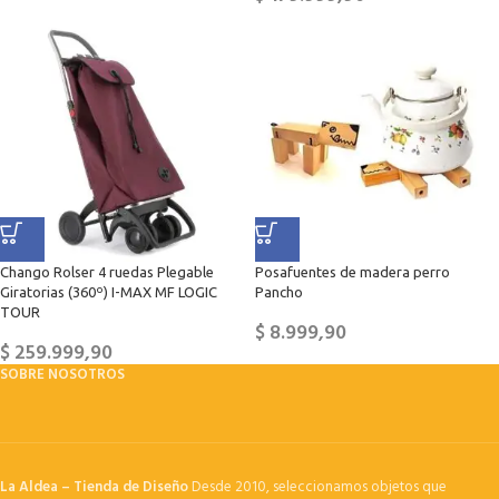
Chango Rolser 4 ruedas Plegable
Posafuentes de madera perro
Giratorias (360º) I-MAX MF LOGIC
Pancho
TOUR
$
8.999,90
$
259.999,90
SOBRE NOSOTROS
La Aldea – Tienda de Diseño
Desde 2010, seleccionamos objetos que