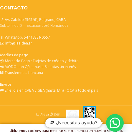
CONTACTO
📍 Av. Cabildo 1565/61, Belgrano, CABA
Subte línea D — estación José Hernández
📱 WhatsApp:
54 11 3381-0557
✉️
info@laaldea.ar
Medios de pago
💳 Mercado Pago · Tarjetas de crédito y débito
📲 MODO con QR — hasta 6 cuotas sin interés
🏦 Transferencia bancaria
Envíos
🚚 En el día en CABA y GBA (hasta 13 h) · OCA a todo el país
La Aldea
2026
💬 ¿Necesitas ayuda?
Utilizamos cookies para mejorar su experiencia en nuestro sitio web.