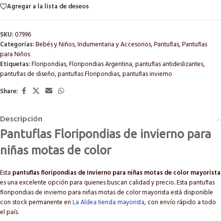
Agregar a la lista de deseos
SKU:
07996
Categorías:
Bebés y Niños
,
Indumentaria y Accesorios
,
Pantuflas
,
Pantuflas
para Niños
Etiquetas:
Floripondias
,
Floripondias Argentina
,
pantuflas antideslizantes
,
pantuflas de diseño
,
pantuflas Floripondias
,
pantuflas invierno
Share:
Descripción
Pantuflas Floripondias de invierno para
niñas motas de color
Esta
pantuflas floripondias de invierno para niñas motas de color mayorista
es una excelente opción para quienes buscan calidad y precio. Esta pantuflas
floripondias de invierno para niñas motas de color mayorista está disponible
con stock permanente en
La Aldea tienda mayorista
, con envío rápido a todo
el país.