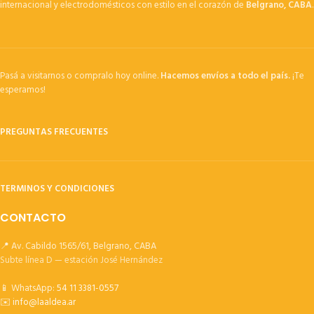
internacional y electrodomésticos con estilo en el corazón de
Belgrano, CABA
.
Pasá a visitarnos o compralo hoy online.
Hacemos envíos a todo el país.
¡Te
esperamos!
PREGUNTAS FRECUENTES
TERMINOS Y CONDICIONES
CONTACTO
📍 Av. Cabildo 1565/61, Belgrano, CABA
Subte línea D — estación José Hernández
📱 WhatsApp:
54 11 3381-0557
✉️
info@laaldea.ar