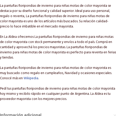
La pantuflas floripondias de invierno para niñas motas de color mayorista se
destaca por su diseño funcional y calidad superior. Ideal para uso personal,
regalo o reventa, La pantuflas floripondias de invierno para niñas motas de
color mayorista es uno de los artículos más buscados. Su relación calidad-
precio lo hace imbatible en el mercado mayorista.
En La Aldea ofrecemos La pantuflas floripondias de invierno para niñas motas
de color mayorista con stock permanente y envíos a todo el país. Comprá en
cantidad y aprovechá los precios mayoristas. La pantuflas floripondias de
invierno para niñas motas de color mayorista es perfecto para reventa en ferias
y tiendas.
La pantuflas floripondias de invierno para niñas motas de color mayorista es
muy buscado como regalo en cumpleaños, Navidad y ocasiones especiales.
Conocé más en
Wikipedia
.
Pedí tus pantuflas floripondias de invierno para niñas motas de color mayorista
hoy mismo y recibilo rápido en cualquier punto de Argentina. La Aldea es tu
proveedor mayorista con los mejores precios.
Información adicional