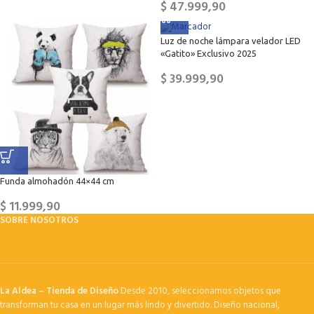
$
47.999,90
Luz de noche lámpara velador LED
«Gatito» Exclusivo 2025
$
39.999,90
Funda almohadón 44×44 cm
$
11.999,90
SOBRE NOSOTROS
La Aldea – Tienda de Diseño
Desde 2010, seleccionamos objetos que
transforman tu casa en un lugar más lindo y divertido. Diseño nacional,