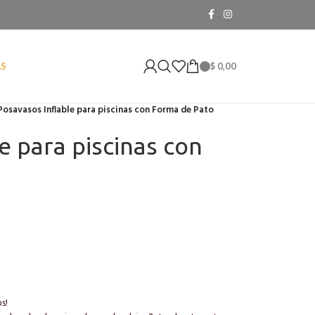
$
0,00
AS
Posavasos Inflable para piscinas con Forma de Pato
e para piscinas con
os!