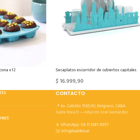
icona x12
Secaplatos escurridor de cubiertos capitales
$
16.999,90
TES
CONTACTO
📍 Av. Cabildo 1565/61, Belgrano, CABA
Subte línea D — estación José Hernández
ONES
📱 WhatsApp:
54 11 3381-0557
✉️
info@laaldea.ar