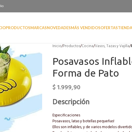
lio
CIO
PRODUCTOS
MARCAS
NOVEDADES
MÁS VENDIDOS
OFERTAS
TIEND
Inicio
/
Productos
/
Cocina
/
Vasos, Tazas y Vajilla
/
Posavasos Inflabl
Forma de Pato
$
1.999,90
Descripción
Especificaciones
Posavasos, latas y botellas pequeñas!
Ellos son inflables, y de varios modelos divertid