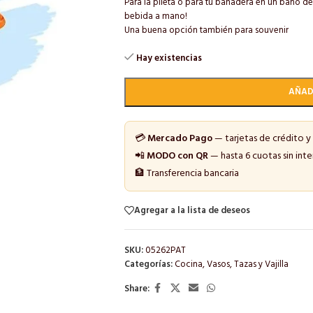
Para la pileta o para tu bañadera en un baño de 
bebida a mano!
Una buena opción también para souvenir
Hay existencias
AÑAD
💳
Mercado Pago
— tarjetas de crédito y
📲
MODO con QR
— hasta 6 cuotas sin inte
🏦 Transferencia bancaria
Agregar a la lista de deseos
SKU:
05262PAT
Categorías:
Cocina
,
Vasos, Tazas y Vajilla
Share: