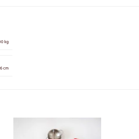
00 kg
× 6 cm