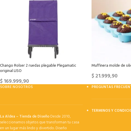
Chango Rolser 2 ruedas plegable Plegamatic
Muffinera molde de sil
original LISO
$
21.999,90
$
169.999,90
SOBRE NOSOTROS
PREGUNTAS FRECUEN
TERMINOS Y CONDICI
La Aldea – Tienda de Diseño
Desde 2010,
seleccionamos objetos que transforman tu casa
en un lugar más lindo y divertido. Diseño