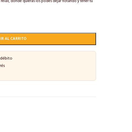
relax, donde quieras los podes dejar flotando y tener tu
IR AL CARRITO
 débito
rés