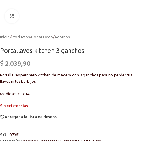
Click to enlarge
Inicio
/
Productos
/
Hogar Deco
/
Adornos
Portallaves kitchen 3 ganchos
$
2.039,90
Portallaves perchero kitchen de madera con 3 ganchos para no perder tus
llaves ni tus barbijos.
Medidas: 30 x 14
Sin existencias
Agregar a la lista de deseos
SKU:
07961