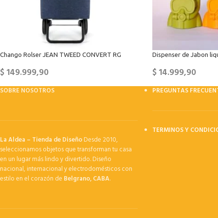
Chango Rolser JEAN TWEED CONVERT RG
Dispenser de Jabon liq
$
149.999,90
$
14.999,90
SOBRE NOSOTROS
PREGUNTAS FRECUEN
TERMINOS Y CONDICI
La Aldea – Tienda de Diseño
Desde 2010,
seleccionamos objetos que transforman tu casa
en un lugar más lindo y divertido. Diseño
nacional, internacional y electrodomésticos con
estilo en el corazón de
Belgrano, CABA
.