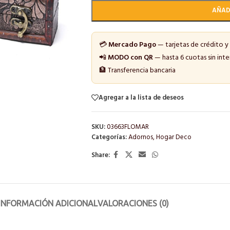
AÑAD
💳
Mercado Pago
— tarjetas de crédito y
📲
MODO con QR
— hasta 6 cuotas sin inte
🏦 Transferencia bancaria
Agregar a la lista de deseos
SKU:
03663FLOMAR
Categorías:
Adornos
,
Hogar Deco
Share:
INFORMACIÓN ADICIONAL
VALORACIONES (0)