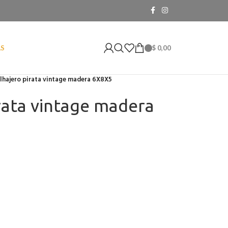
$
0,00
AS
lhajero pirata vintage madera 6X8X5
irata vintage madera