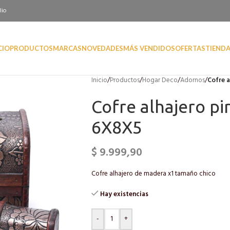
lio
CIO
PRODUCTOS
MARCAS
NOVEDADES
MÁS VENDIDOS
OFERTAS
TIEND
Inicio
/
Productos
/
Hogar Deco
/
Adornos
/
Cofre a
Cofre alhajero p
6X8X5
$
9.999,90
Cofre alhajero de madera x1 tamaño chico
Hay existencias
-
+