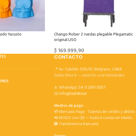
uido Yacusto
Chango Rolser 2 ruedas plegable Plegamatic
original LISO
$
169.999,90
TES
CONTACTO
📍 Av. Cabildo 1565/61, Belgrano, CABA
Subte línea D — estación José Hernández
ONES
📱 WhatsApp:
54 11 3381-0557
✉️
info@laaldea.ar
Medios de pago
💳 Mercado Pago · Tarjetas de crédito y débito
📲 MODO con QR — hasta 6 cuotas sin interés
🏦 Transferencia bancaria