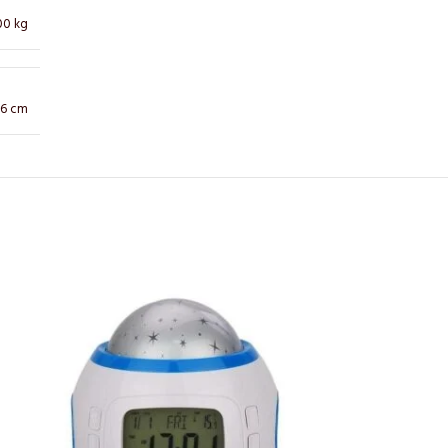
00 kg
× 6 cm