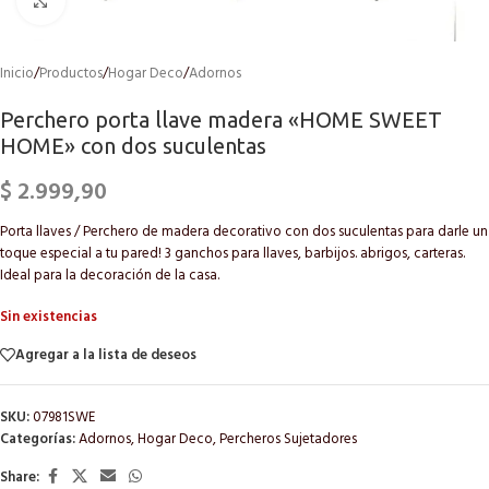
Click to enlarge
Inicio
/
Productos
/
Hogar Deco
/
Adornos
Perchero porta llave madera «HOME SWEET
HOME» con dos suculentas
$
2.999,90
Porta llaves / Perchero de madera decorativo con dos suculentas para darle un
toque especial a tu pared! 3 ganchos para llaves, barbijos. abrigos, carteras.
Ideal para la decoración de la casa.
Sin existencias
Agregar a la lista de deseos
SKU:
07981SWE
Categorías:
Adornos
,
Hogar Deco
,
Percheros Sujetadores
Share: