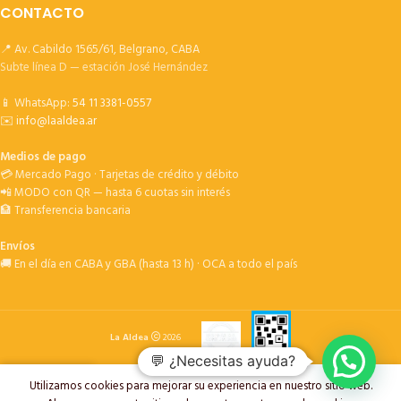
CONTACTO
📍 Av. Cabildo 1565/61, Belgrano, CABA
Subte línea D — estación José Hernández
📱 WhatsApp:
54 11 3381-0557
✉️
info@laaldea.ar
Medios de pago
💳 Mercado Pago · Tarjetas de crédito y débito
📲 MODO con QR — hasta 6 cuotas sin interés
🏦 Transferencia bancaria
Envíos
🚚 En el día en CABA y GBA (hasta 13 h) · OCA a todo el país
La Aldea
2026
💬 ¿Necesitas ayuda?
Utilizamos cookies para mejorar su experiencia en nuestro sitio web.
oductos
Deseos
Carrito
My account