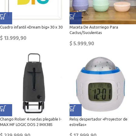
Cuadro infantil «Dream big» 30 x 30
Maceta De Autorriego Para
Cactus/Suculentas
$
13.999,90
$
5.999,90
Chango Rolser 4 ruedas plegable I-
Reloj despertador «Proyector de
MAX MF LOGIC DOS 2 IMX385
estrellas»
$
239.999,90
$
17.999,90