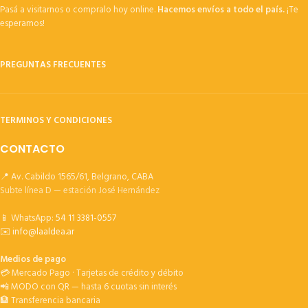
Pasá a visitarnos o compralo hoy online.
Hacemos envíos a todo el país.
¡Te
esperamos!
PREGUNTAS FRECUENTES
TERMINOS Y CONDICIONES
CONTACTO
📍 Av. Cabildo 1565/61, Belgrano, CABA
Subte línea D — estación José Hernández
📱 WhatsApp:
54 11 3381-0557
✉️
info@laaldea.ar
Medios de pago
💳 Mercado Pago · Tarjetas de crédito y débito
📲 MODO con QR — hasta 6 cuotas sin interés
🏦 Transferencia bancaria