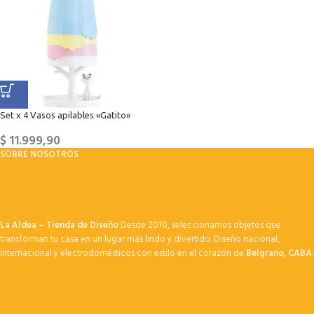
Set x 4 Vasos apilables «Gatito»
$
11.999,90
SOBRE NOSOTROS
La Aldea – Tienda de Diseño
Desde 2010, seleccionamos objetos que
transforman tu casa en un lugar más lindo y divertido. Diseño nacional,
internacional y electrodomésticos con estilo en el corazón de
Belgrano, CABA
.