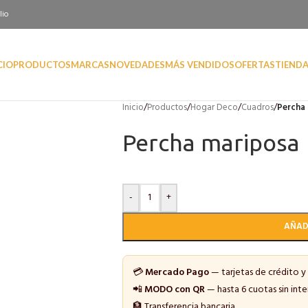
lio
CIO
PRODUCTOS
MARCAS
NOVEDADES
MÁS VENDIDOS
OFERTAS
TIEND
Inicio
/
Productos
/
Hogar Deco
/
Cuadros
/
Percha
Percha mariposa
-
+
AÑAD
💳
Mercado Pago
— tarjetas de crédito y
📲
MODO con QR
— hasta 6 cuotas sin inte
🏦 Transferencia bancaria