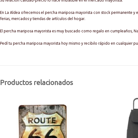
Su relación calidad-precio lo hace imbatible en el mercado mayorista.
En La Aldea ofrecemos el percha mariposa mayorista con stock permanente y en
ferias, mercados y tiendas de artículos del hogar.
El percha mariposa mayorista es muy buscado como regalo en cumpleaños, Navi
Pedí tu percha mariposa mayorista hoy mismo y recibilo rápido en cualquier pu
Productos relacionados