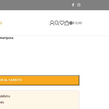
$
0,00
AS
 mariposa
IR AL CARRITO
 débito
rés