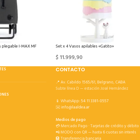
s plegable I-MAX MF
Set x 4 Vasos apilables «Gatito»
$
11.999,90
TES
CONTACTO
📍 Av. Cabildo 1565/61, Belgrano, CABA
Subte línea D — estación José Hernández
ONES
📱 WhatsApp:
54 11 3381-0557
✉️
info@laaldea.ar
Medios de pago
💳 Mercado Pago · Tarjetas de crédito y débito
📲 MODO con QR — hasta 6 cuotas sin interés
🏦 Transferencia bancaria