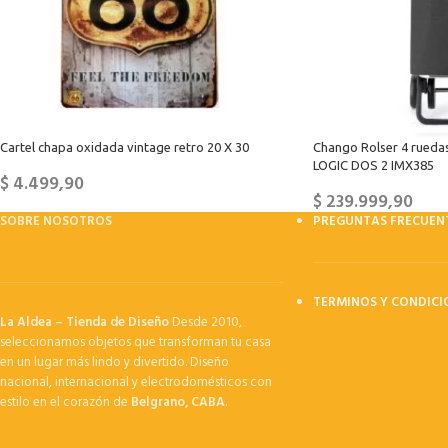
Cartel chapa oxidada vintage retro 20 X 30
Chango Rolser 4 rueda
LOGIC DOS 2 IMX385
$
4.499,90
$
239.999,90
SOBRE NOSOTROS
PREGUNTAS FRECUEN
TERMINOS Y CONDICI
La Aldea – Tienda de Diseño
Desde 2010,
seleccionamos objetos que transforman tu casa
en un lugar más lindo y divertido. Diseño
nacional, internacional y electrodomésticos con
estilo en el corazón de
Belgrano, CABA
.