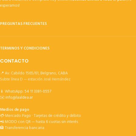
esperamos!
PREGUNTAS FRECUENTES
TERMINOS Y CONDICIONES
CONTACTO
📍 Av. Cabildo 1565/61, Belgrano, CABA
Subte línea D — estación José Hernández
📱 WhatsApp:
54 11 3381-0557
✉️
info@laaldea.ar
Medios de pago
💳 Mercado Pago · Tarjetas de crédito y débito
📲 MODO con QR — hasta 6 cuotas sin interés
🏦 Transferencia bancaria