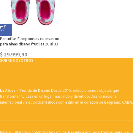
Pantuflas Floripondias de invierno
para niñas diseño frutillas 20 al 33
$
29.999,90
SOBRE NOSOTROS
La Aldea – Tienda de Diseño
Desde 2010, seleccionamos objetos que
transforman tu casa en un lugar más lindo y divertido. Diseño nacional,
internacional y electrodomésticos con estilo en el corazón de
Belgrano, CABA
.
Pasá a visitarnos o compralo hoy online.
Hacemos envíos a todo el país.
¡Te