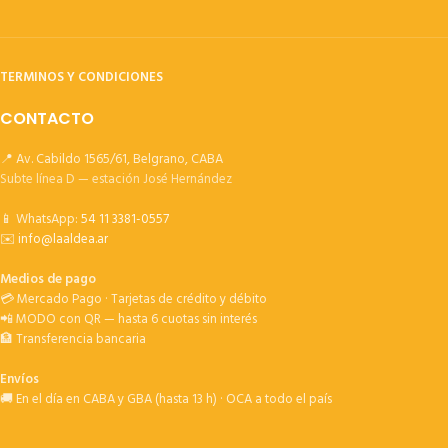
TERMINOS Y CONDICIONES
CONTACTO
📍 Av. Cabildo 1565/61, Belgrano, CABA
Subte línea D — estación José Hernández
📱 WhatsApp:
54 11 3381-0557
✉️
info@laaldea.ar
Medios de pago
💳 Mercado Pago · Tarjetas de crédito y débito
📲 MODO con QR — hasta 6 cuotas sin interés
🏦 Transferencia bancaria
Envíos
🚚 En el día en CABA y GBA (hasta 13 h) · OCA a todo el país