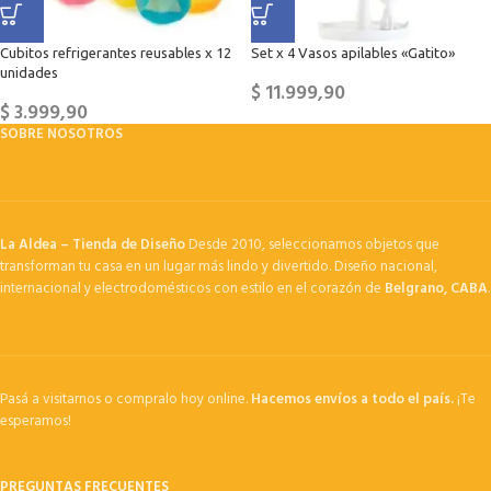
Cubitos refrigerantes reusables x 12
Set x 4 Vasos apilables «Gatito»
unidades
$
11.999,90
$
3.999,90
SOBRE NOSOTROS
La Aldea – Tienda de Diseño
Desde 2010, seleccionamos objetos que
transforman tu casa en un lugar más lindo y divertido. Diseño nacional,
internacional y electrodomésticos con estilo en el corazón de
Belgrano, CABA
.
Pasá a visitarnos o compralo hoy online.
Hacemos envíos a todo el país.
¡Te
esperamos!
PREGUNTAS FRECUENTES