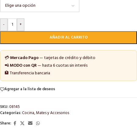
-
+
AÑADIR AL CARRITO
💳
Mercado Pago
— tarjetas de crédito y débito
📲
MODO con QR
— hasta 6 cuotas sin interés
🏦 Transferencia bancaria
Agregar a la lista de deseos
SKU:
08145
Categorías:
Cocina
,
Mates y Accesorios
Share: