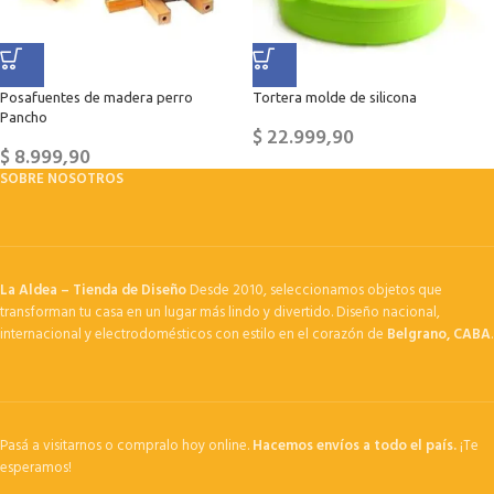
Posafuentes de madera perro
Tortera molde de silicona
Pancho
$
22.999,90
$
8.999,90
SOBRE NOSOTROS
La Aldea – Tienda de Diseño
Desde 2010, seleccionamos objetos que
transforman tu casa en un lugar más lindo y divertido. Diseño nacional,
internacional y electrodomésticos con estilo en el corazón de
Belgrano, CABA
.
Pasá a visitarnos o compralo hoy online.
Hacemos envíos a todo el país.
¡Te
esperamos!