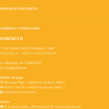
PREGUNTAS FRECUENTES
TERMINOS Y CONDICIONES
CONTACTO
📍 Av. Cabildo 1565/61, Belgrano, CABA
Subte línea D — estación José Hernández
📱 WhatsApp:
54 11 3381-0557
✉️
info@laaldea.ar
Medios de pago
💳 Mercado Pago · Tarjetas de crédito y débito
📲 MODO con QR — hasta 6 cuotas sin interés
🏦 Transferencia bancaria
Envíos
🚚 En el día en CABA y GBA (hasta 13 h) · OCA a todo el país