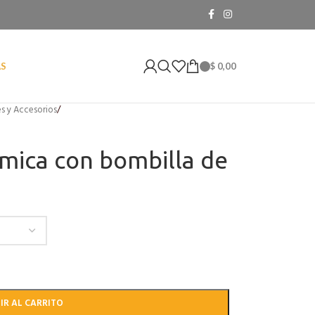
$
0,00
AS
s y Accesorios
/
amica con bombilla de
IR AL CARRITO