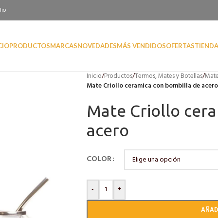
lio
CIO
PRODUCTOS
MARCAS
NOVEDADES
MÁS VENDIDOS
OFERTAS
TIEND
Inicio
/
Productos
/
Termos, Mates y Botellas
/
Mate
Mate Criollo ceramica con bombilla de acero
Mate Criollo cer
acero
COLOR
-
+
AÑAD