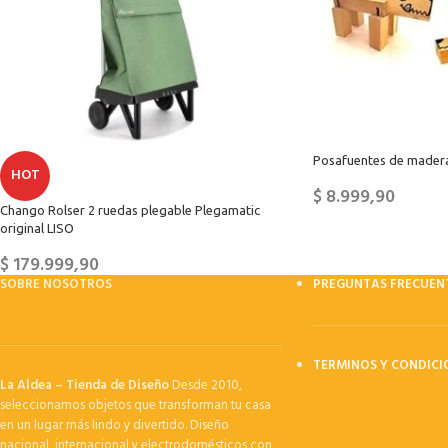
Posafuentes de mader
HOT
$
8.999,90
Chango Rolser 2 ruedas plegable Plegamatic
original LISO
$
179.999,90
SOBRE NOSOTROS
PREGUNTAS FRECUEN
TERMINOS Y CONDICI
La Aldea – Tienda de Diseño
Desde 2010,
seleccionamos objetos que transforman tu casa
en un lugar más lindo y divertido. Diseño
nacional, internacional y electrodomésticos con