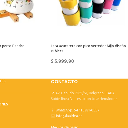
a perro Pancho
Lata azucarera con pico vertedor Mijo diseño
«Chica»
$
5.999,90
TES
CONTACTO
📍 Av. Cabildo 1565/61, Belgrano, CABA
Subte línea D — estación José Hernández
ONES
📱 WhatsApp:
54 11 3381-0557
✉️
info@laaldea.ar
Medios de pago