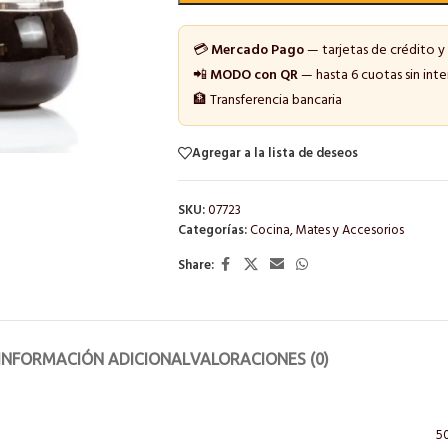
💳
Mercado Pago
— tarjetas de crédito y
📲
MODO con QR
— hasta 6 cuotas sin inte
🏦 Transferencia bancaria
Agregar a la lista de deseos
SKU:
07723
Categorías:
Cocina
,
Mates y Accesorios
Share:
INFORMACIÓN ADICIONAL
VALORACIONES (0)
5