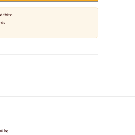
 débito
rés
00 kg