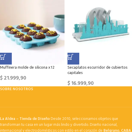
Muffinera molde de silicona x12
Secaplatos escurridor de cubiertos
capitales
$
21.999,90
$
16.999,90
SOBRE NOSOTROS
La Aldea – Tienda de Diseño
Desde 2010, seleccionamos objetos que
transforman tu casa en un lugar más lindo y divertido. Diseño nacional,
internacional y electrodomésticos con estilo en el corazón de
Belgrano, CABA
.