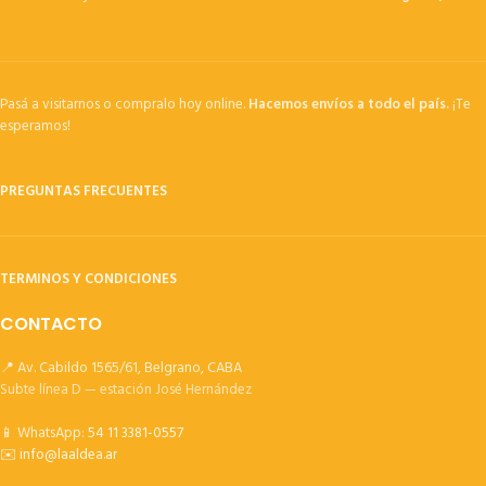
Pasá a visitarnos o compralo hoy online.
Hacemos envíos a todo el país.
¡Te
esperamos!
PREGUNTAS FRECUENTES
TERMINOS Y CONDICIONES
CONTACTO
📍 Av. Cabildo 1565/61, Belgrano, CABA
Subte línea D — estación José Hernández
📱 WhatsApp:
54 11 3381-0557
✉️
info@laaldea.ar