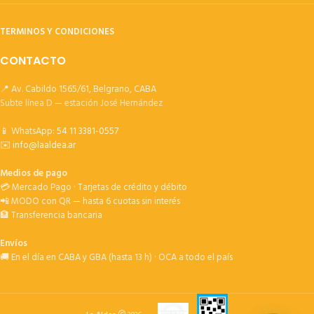
TERMINOS Y CONDICIONES
CONTACTO
📍 Av. Cabildo 1565/61, Belgrano, CABA
Subte línea D — estación José Hernández
📱 WhatsApp:
54 11 3381-0557
✉️
info@laaldea.ar
Medios de pago
💳 Mercado Pago · Tarjetas de crédito y débito
📲 MODO con QR — hasta 6 cuotas sin interés
🏦 Transferencia bancaria
Envíos
🚚 En el día en CABA y GBA (hasta 13 h) · OCA a todo el país