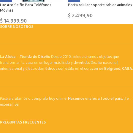
Luz Aro Selfie Para Teléfonos
Porta celular soporte tablet animales
Móviles
$
2.499,90
$
14.999,90
SOBRE NOSOTROS
La Aldea – Tienda de Diseño
Desde 2010, seleccionamos objetos que
transforman tu casa en un lugar más lindo y divertido. Diseño nacional,
internacional y electrodomésticos con estilo en el corazón de
Belgrano, CABA
.
Pasá a visitarnos o compralo hoy online.
Hacemos envíos a todo el país.
¡Te
esperamos!
PREGUNTAS FRECUENTES