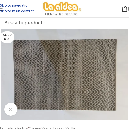
Skip to navigation
Skip to main content
SOLD
OUT
Click to enlarge
Inicio
/
Productos
/
Cocina
/
Vasos, Tazas y Vajilla