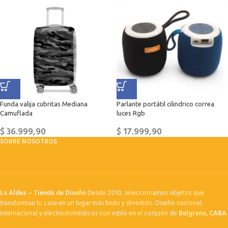
Funda valija cubritas Mediana
Parlante portátil cilindrico correa
Camuflada
luces Rgb
$
36.999,90
$
17.999,90
SOBRE NOSOTROS
La Aldea – Tienda de Diseño
Desde 2010, seleccionamos objetos que
transforman tu casa en un lugar más lindo y divertido. Diseño nacional,
internacional y electrodomésticos con estilo en el corazón de
Belgrano, CABA
.