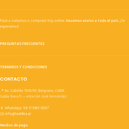
Pasá a visitarnos o compralo hoy online.
Hacemos envíos a todo el país.
¡Te
esperamos!
PREGUNTAS FRECUENTES
TERMINOS Y CONDICIONES
CONTACTO
📍 Av. Cabildo 1565/61, Belgrano, CABA
Subte línea D — estación José Hernández
📱 WhatsApp:
54 11 3381-0557
✉️
info@laaldea.ar
Medios de pago