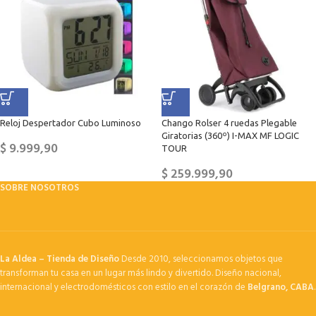
Reloj Despertador Cubo Luminoso
Chango Rolser 4 ruedas Plegable
Giratorias (360º) I-MAX MF LOGIC
$
9.999,90
TOUR
$
259.999,90
SOBRE NOSOTROS
La Aldea – Tienda de Diseño
Desde 2010, seleccionamos objetos que
transforman tu casa en un lugar más lindo y divertido. Diseño nacional,
internacional y electrodomésticos con estilo en el corazón de
Belgrano, CABA
.