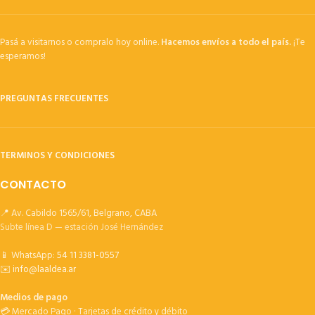
Pasá a visitarnos o compralo hoy online.
Hacemos envíos a todo el país.
¡Te
esperamos!
PREGUNTAS FRECUENTES
TERMINOS Y CONDICIONES
CONTACTO
📍 Av. Cabildo 1565/61, Belgrano, CABA
Subte línea D — estación José Hernández
📱 WhatsApp:
54 11 3381-0557
✉️
info@laaldea.ar
Medios de pago
💳 Mercado Pago · Tarjetas de crédito y débito