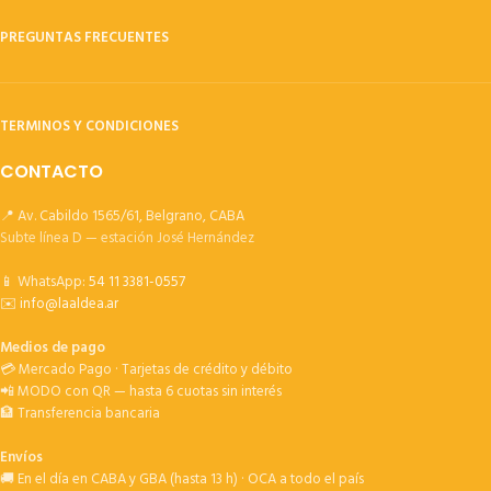
PREGUNTAS FRECUENTES
TERMINOS Y CONDICIONES
CONTACTO
📍 Av. Cabildo 1565/61, Belgrano, CABA
Subte línea D — estación José Hernández
📱 WhatsApp:
54 11 3381-0557
✉️
info@laaldea.ar
Medios de pago
💳 Mercado Pago · Tarjetas de crédito y débito
📲 MODO con QR — hasta 6 cuotas sin interés
🏦 Transferencia bancaria
Envíos
🚚 En el día en CABA y GBA (hasta 13 h) · OCA a todo el país