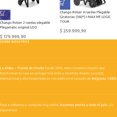
Chango Rolser 4 ruedas Plegable
HOT
Giratorias (360º) I-MAX MF LOGIC
TOUR
Chango Rolser 2 ruedas plegable
Plegamatic original LISO
$
259.999,90
$
179.999,90
SOBRE NOSOTROS
La Aldea – Tienda de Diseño
Desde 2010, seleccionamos objetos que
transforman tu casa en un lugar más lindo y divertido. Diseño nacional,
internacional y electrodomésticos con estilo en el corazón de
Belgrano, CABA
.
Pasá a visitarnos o compralo hoy online.
Hacemos envíos a todo el país.
¡Te
esperamos!