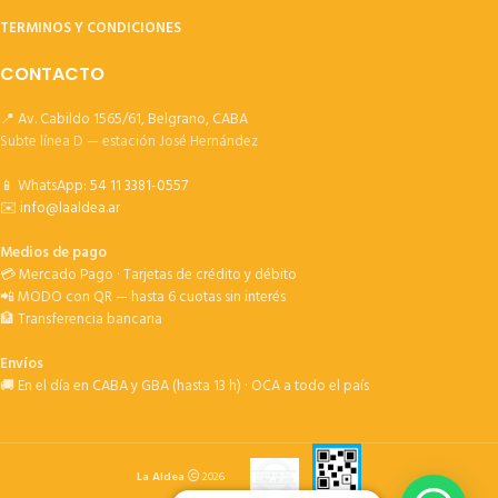
TERMINOS Y CONDICIONES
CONTACTO
📍 Av. Cabildo 1565/61, Belgrano, CABA
Subte línea D — estación José Hernández
📱 WhatsApp:
54 11 3381-0557
✉️
info@laaldea.ar
Medios de pago
💳 Mercado Pago · Tarjetas de crédito y débito
📲 MODO con QR — hasta 6 cuotas sin interés
🏦 Transferencia bancaria
Envíos
🚚 En el día en CABA y GBA (hasta 13 h) · OCA a todo el país
La Aldea
2026