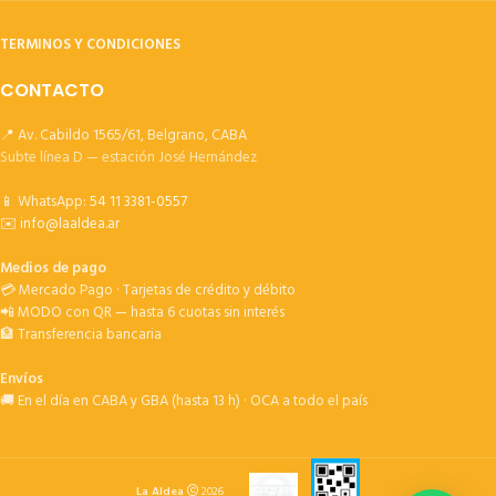
TERMINOS Y CONDICIONES
CONTACTO
📍 Av. Cabildo 1565/61, Belgrano, CABA
Subte línea D — estación José Hernández
📱 WhatsApp:
54 11 3381-0557
✉️
info@laaldea.ar
Medios de pago
💳 Mercado Pago · Tarjetas de crédito y débito
📲 MODO con QR — hasta 6 cuotas sin interés
🏦 Transferencia bancaria
Envíos
🚚 En el día en CABA y GBA (hasta 13 h) · OCA a todo el país
La Aldea
2026