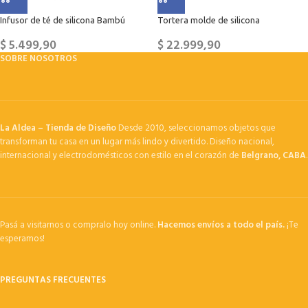
Infusor de té de silicona Bambú
Tortera molde de silicona
$
5.499,90
$
22.999,90
SOBRE NOSOTROS
La Aldea – Tienda de Diseño
Desde 2010, seleccionamos objetos que
transforman tu casa en un lugar más lindo y divertido. Diseño nacional,
internacional y electrodomésticos con estilo en el corazón de
Belgrano, CABA
.
Pasá a visitarnos o compralo hoy online.
Hacemos envíos a todo el país.
¡Te
esperamos!
PREGUNTAS FRECUENTES